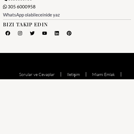
305 6000958
WhatsApp olabileceinide yaz
BIZI TAKIP EDIN
Sorular ve Cevaplar
Iletişim
Miami Emlak
Miami Emlak Ofisi
Yesil Kart (Amerika)
Miami Satılık Evler
Satılık Daire
Echo Aventura
Oceana Bal Harbour
The Waverly at Surfside