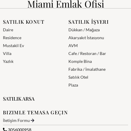
Miami Emlak Ofisi
SATILIK KONUT
SATILIK İŞYERI
Daire
Dükkan / Mağaza
Residence
Akaryakıt İstasyonu
Mustakil Ev
AVM
Villa
Cafe / Restoran / Bar
Yazlık
Komple Bina
Fabrika / İmalathane
Satılık Otel
Plaza
SATILIK ARSA
BIZIMLE TEMASA GEÇIN
İletişim Formu
3056000958