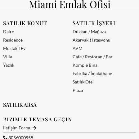
Miami Emlak Ofisi
SATILIK KONUT
SATILIK İŞYERI
Daire
Dükkan / Mağaza
Residence
Akaryakıt İstasyonu
Mustakil Ev
AVM
Villa
Cafe / Restoran / Bar
Yazlık
Komple Bina
Fabrika / İmalathane
Satılık Otel
Plaza
SATILIK ARSA
BIZIMLE TEMASA GEÇIN
İletişim Formu
3056000958