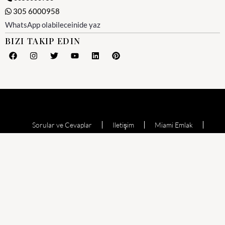
305 6000958
WhatsApp olabileceinide yaz
BIZI TAKIP EDIN
Sorular ve Cevaplar
Iletişim
Miami Emlak
Miami Emlak Ofisi
Yesil Kart (Amerika)
Miami Satılık Evler
Satılık Daire
Echo Aventura
Oceana Bal Harbour
The Waverly at Surfside