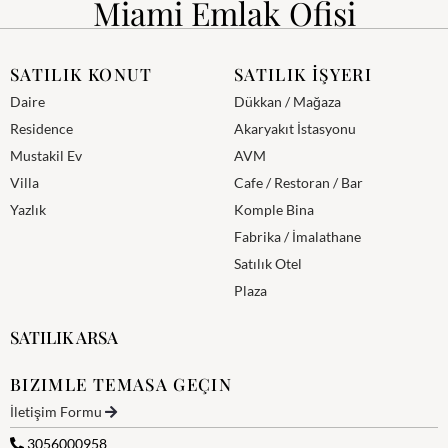
Miami Emlak Ofisi
SATILIK KONUT
SATILIK İŞYERI
Daire
Dükkan / Mağaza
Residence
Akaryakıt İstasyonu
Mustakil Ev
AVM
Villa
Cafe / Restoran / Bar
Yazlık
Komple Bina
Fabrika / İmalathane
Satılık Otel
Plaza
SATILIK ARSA
BIZIMLE TEMASA GEÇIN
İletişim Formu
3056000958