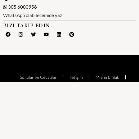
305 6000958
WhatsApp olabileceinide yaz
BIZI TAKIP EDIN
Sorular ve Cevaplar
Iletişim
Miami Emlak
Miami Emlak Ofisi
Yesil Kart (Amerika)
Miami Satılık Evler
Satılık Daire
Echo Aventura
Oceana Bal Harbour
The Waverly at Surfside