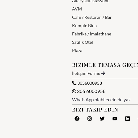
Akaryakıt İstasyonu
AVM
Cafe / Restoran / Bar
Komple Bina
Fabrika / İmalathane
Satılık Otel
Plaza
BIZIMLE TEMASA GEÇI
İletişim Formu
3056000958
305 6000958
WhatsApp olabileceinide yaz
BIZI TAKIP EDIN