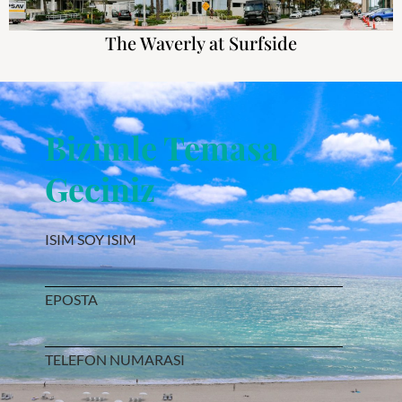
The Waverly at Surfside
Bizimle Temasa
Geciniz
ISIM SOY ISIM
EPOSTA
TELEFON NUMARASI