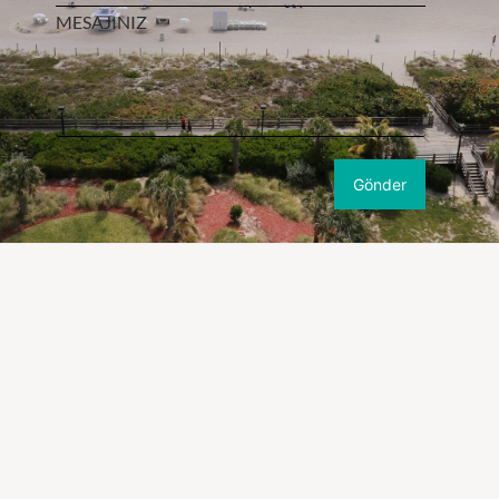
MESAJINIZ
Miami Emlak Ofisi
SATILIK KONUT
SATILIK İŞYERI
Daire
Dükkan / Mağaza
Residence
Akaryakıt İstasyonu
Mustakil Ev
AVM
Villa
Cafe / Restoran / Bar