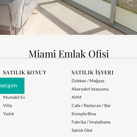
Miami Emlak Ofisi
SATILIK KONUT
SATILIK İŞYERI
Daire
Dükkan / Mağaza
Iletişim
Residence
Akaryakıt İstasyonu
Mustakil Ev
AVM
Villa
Cafe / Restoran / Bar
Yazlık
Komple Bina
Fabrika / İmalathane
Satılık Otel