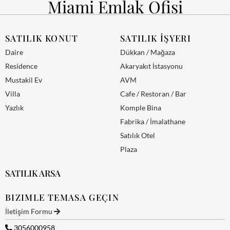
Miami Emlak Ofisi
SATILIK KONUT
SATILIK İŞYERI
Daire
Dükkan / Mağaza
Residence
Akaryakıt İstasyonu
Mustakil Ev
AVM
Villa
Cafe / Restoran / Bar
Yazlık
Komple Bina
Fabrika / İmalathane
Satılık Otel
Plaza
SATILIK ARSA
BIZIMLE TEMASA GEÇIN
İletişim Formu
3056000958