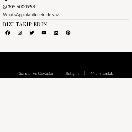
305 6000958
WhatsApp olabileceinide yaz
BIZI TAKIP EDIN
Sorular ve Cevaplar
Iletişim
Miami Emlak
Miami Emlak Ofisi
Yesil Kart (Amerika)
Miami Satılık Evler
Satılık Daire
Echo Aventura
Oceana Bal Harbour
The Waverly at Surfside