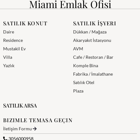
Miami Emlak Ofisi
SATILIK KONUT
SATILIK İŞYERI
Daire
Dükkan / Mağaza
Residence
Akaryakıt İstasyonu
Mustakil Ev
AVM
Villa
Cafe / Restoran / Bar
Yazlık
Komple Bina
Fabrika / İmalathane
Satılık Otel
Plaza
SATILIK ARSA
BIZIMLE TEMASA GEÇIN
İletişim Formu
3056000958