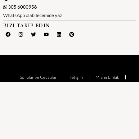
305 6000958
WhatsApp olabileceinide yaz
BIZI TAKIP EDIN
Sorular ve Cevaplar
Iletişim
Miami Emlak
Miami Emlak Ofisi
Yesil Kart (Amerika)
Miami Satılık Evler
Satılık Daire
Echo Aventura
Oceana Bal Harbour
The Waverly at Surfside