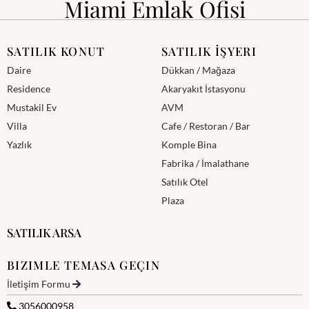
Miami Emlak Ofisi
SATILIK KONUT
SATILIK İŞYERI
Daire
Dükkan / Mağaza
Residence
Akaryakıt İstasyonu
Mustakil Ev
AVM
Villa
Cafe / Restoran / Bar
Yazlık
Komple Bina
Fabrika / İmalathane
Satılık Otel
Plaza
SATILIK ARSA
BIZIMLE TEMASA GEÇIN
İletişim Formu
3056000958