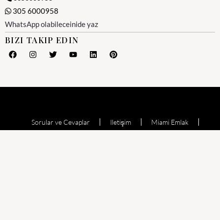
305 6000958
WhatsApp olabileceinide yaz
BIZI TAKIP EDIN
Sorular ve Cevaplar
Iletişim
Miami Emlak
Miami Emlak Ofisi
Yesil Kart (Amerika)
Miami Satılık Evler
Satılık Daire
Echo Aventura
Oceana Bal Harbour
The Waverly at Surfside