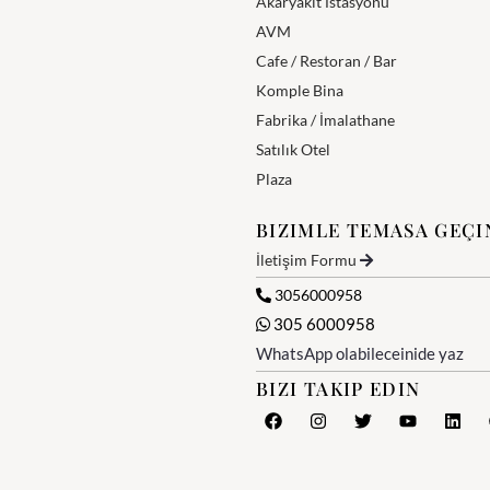
Akaryakıt İstasyonu
AVM
Cafe / Restoran / Bar
Komple Bina
Fabrika / İmalathane
Satılık Otel
Plaza
BIZIMLE TEMASA GEÇI
İletişim Formu
3056000958
305 6000958
WhatsApp olabileceinide yaz
BIZI TAKIP EDIN