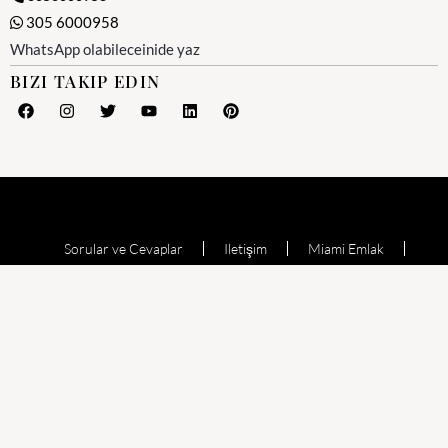
305 6000958
WhatsApp olabileceinide yaz
BIZI TAKIP EDIN
Sorular ve Cevaplar
Iletişim
Miami Emlak
Miami Emlak Ofisi
Yesil Kart (Amerika)
Miami Satılık Evler
Satılık Daire
Echo Aventura
Oceana Bal Harbour
The Waverly at Surfside