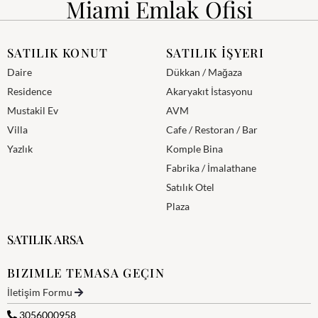
Miami Emlak Ofisi
SATILIK KONUT
SATILIK İŞYERI
Daire
Dükkan / Mağaza
Residence
Akaryakıt İstasyonu
Mustakil Ev
AVM
Villa
Cafe / Restoran / Bar
Yazlık
Komple Bina
Fabrika / İmalathane
Satılık Otel
Plaza
SATILIK ARSA
BIZIMLE TEMASA GEÇIN
İletişim Formu
3056000958