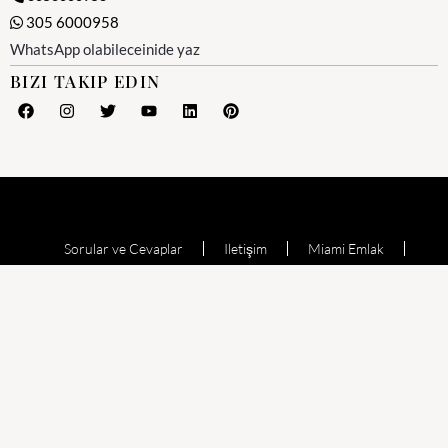
305 6000958
WhatsApp olabileceinide yaz
BIZI TAKIP EDIN
Sorular ve Cevaplar
Iletişim
Miami Emlak
Miami Emlak Ofisi
Yesil Kart (Amerika)
Miami Satılık Evler
Satılık Daire
Echo Aventura
Oceana Bal Harbour
The Waverly at Surfside