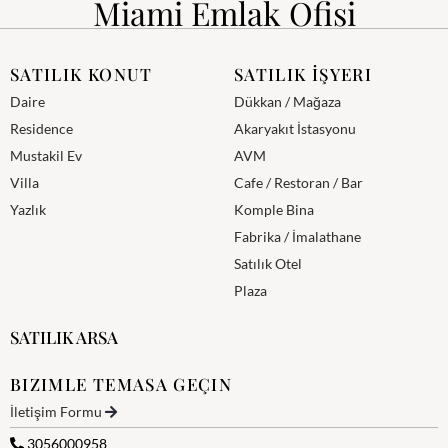
Miami Emlak Ofisi
SATILIK KONUT
SATILIK İŞYERI
Daire
Dükkan / Mağaza
Residence
Akaryakıt İstasyonu
Mustakil Ev
AVM
Villa
Cafe / Restoran / Bar
Yazlık
Komple Bina
Fabrika / İmalathane
Satılık Otel
Plaza
SATILIK ARSA
BIZIMLE TEMASA GEÇIN
İletişim Formu
3056000958