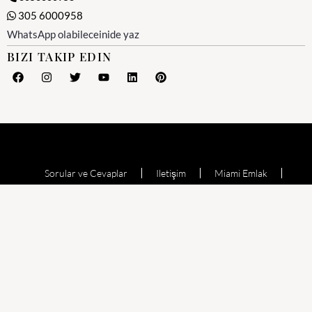
305 6000958
WhatsApp olabileceinide yaz
BIZI TAKIP EDIN
Sorular ve Cevaplar
Iletişim
Miami Emlak
Miami Emlak Ofisi
Yesil Kart (Amerika)
Miami Satılık Evler
Satılık Daire
Echo Aventura
Oceana Bal Harbour
The Waverly at Surfside