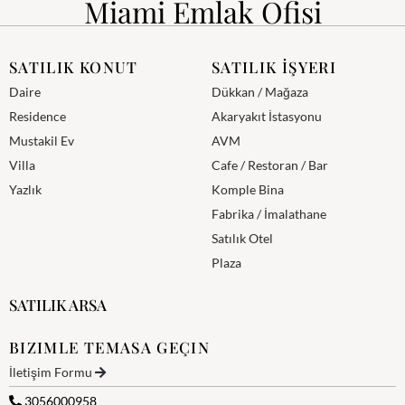
Miami Emlak Ofisi
SATILIK KONUT
SATILIK İŞYERI
Daire
Dükkan / Mağaza
Residence
Akaryakıt İstasyonu
Mustakil Ev
AVM
Villa
Cafe / Restoran / Bar
Yazlık
Komple Bina
Fabrika / İmalathane
Satılık Otel
Plaza
SATILIK ARSA
BIZIMLE TEMASA GEÇIN
İletişim Formu
3056000958