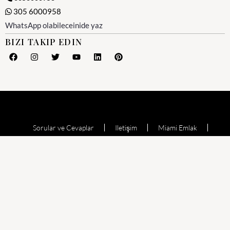
305 6000958
WhatsApp olabileceinide yaz
BIZI TAKIP EDIN
Sorular ve Cevaplar
Iletişim
Miami Emlak
Miami Emlak Ofisi
Yesil Kart (Amerika)
Miami Satılık Evler
Satılık Daire
Echo Aventura
Oceana Bal Harbour
The Waverly at Surfside