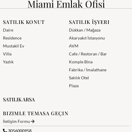
Miami Emlak Ofisi
SATILIK KONUT
SATILIK İŞYERI
Daire
Dükkan / Mağaza
Residence
Akaryakıt İstasyonu
Mustakil Ev
AVM
Villa
Cafe / Restoran / Bar
Yazlık
Komple Bina
Fabrika / İmalathane
Satılık Otel
Plaza
SATILIK ARSA
BIZIMLE TEMASA GEÇIN
İletişim Formu
3056000958