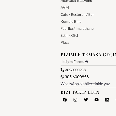
Akaryakıt İstasyonu
AVM
Cafe / Restoran / Bar
Komple Bina
Fabrika / İmalathane
Satılık Otel
Plaza
BIZIMLE TEMASA GEÇI
İletişim Formu
3056000958
305 6000958
WhatsApp olabileceinide yaz
BIZI TAKIP EDIN