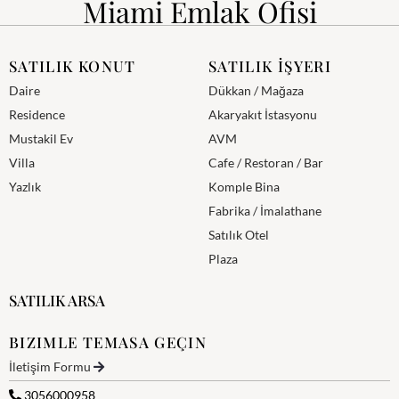
Miami Emlak Ofisi
SATILIK KONUT
SATILIK İŞYERI
Daire
Dükkan / Mağaza
Residence
Akaryakıt İstasyonu
Mustakil Ev
AVM
Villa
Cafe / Restoran / Bar
Yazlık
Komple Bina
Fabrika / İmalathane
Satılık Otel
Plaza
SATILIK ARSA
BIZIMLE TEMASA GEÇIN
İletişim Formu
3056000958