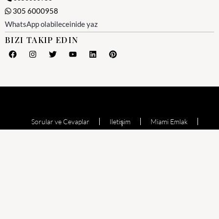
305 6000958
WhatsApp olabileceinide yaz
BIZI TAKIP EDIN
Sorular ve Cevaplar
Iletişim
Miami Emlak
Miami Emlak Ofisi
Yesil Kart (Amerika)
Miami Satılık Evler
Satılık Daire
Echo Aventura
Oceana Bal Harbour
The Waverly at Surfside