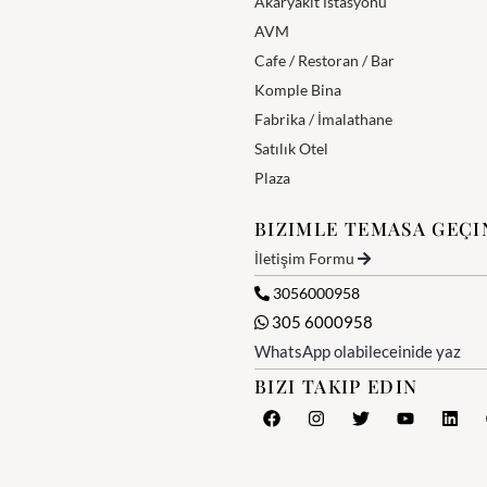
Akaryakıt İstasyonu
AVM
Cafe / Restoran / Bar
Komple Bina
Fabrika / İmalathane
Satılık Otel
Plaza
BIZIMLE TEMASA GEÇI
İletişim Formu
3056000958
305 6000958
WhatsApp olabileceinide yaz
BIZI TAKIP EDIN