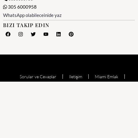
305 6000958
WhatsApp olabileceinide yaz
BIZI TAKIP EDIN
Sorular ve Cevaplar
Iletişim
Miami Emlak
Miami Emlak Ofisi
Yesil Kart (Amerika)
Miami Satılık Evler
Satılık Daire
Echo Aventura
Oceana Bal Harbour
The Waverly at Surfside