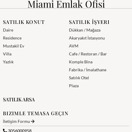
Miami Emlak Ofisi
SATILIK KONUT
SATILIK İŞYERI
Daire
Dükkan / Mağaza
Residence
Akaryakıt İstasyonu
Mustakil Ev
AVM
Villa
Cafe / Restoran / Bar
Yazlık
Komple Bina
Fabrika / İmalathane
Satılık Otel
Plaza
SATILIK ARSA
BIZIMLE TEMASA GEÇIN
İletişim Formu
3056000958