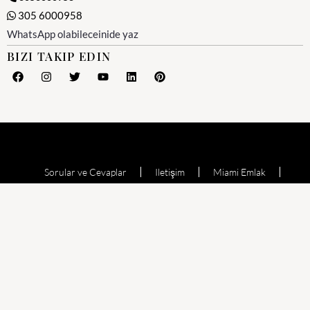
305 6000958
WhatsApp olabileceinide yaz
BIZI TAKIP EDIN
Sorular ve Cevaplar
Iletişim
Miami Emlak
Miami Emlak Ofisi
Yesil Kart (Amerika)
Miami Satılık Evler
Satılık Daire
Echo Aventura
Oceana Bal Harbour
The Waverly at Surfside