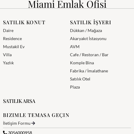
Miami Emlak Ofisi
SATILIK KONUT
SATILIK İŞYERI
Daire
Dükkan / Mağaza
Residence
Akaryakıt İstasyonu
Mustakil Ev
AVM
Villa
Cafe / Restoran / Bar
Yazlık
Komple Bina
Fabrika / İmalathane
Satılık Otel
Plaza
SATILIK ARSA
BIZIMLE TEMASA GEÇIN
İletişim Formu
3056000958