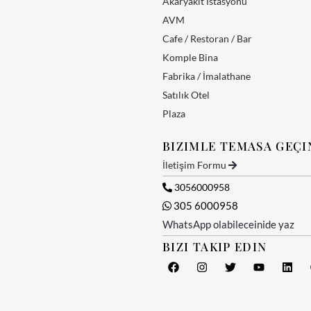
Akaryakıt İstasyonu
AVM
Cafe / Restoran / Bar
Komple Bina
Fabrika / İmalathane
Satılık Otel
Plaza
BIZIMLE TEMASA GEÇI
İletişim Formu
3056000958
305 6000958
WhatsApp olabileceinide yaz
BIZI TAKIP EDIN