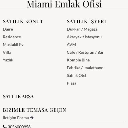
Miami Emlak Ofisi
SATILIK KONUT
SATILIK İŞYERI
Daire
Dükkan / Mağaza
Residence
Akaryakıt İstasyonu
Mustakil Ev
AVM
Villa
Cafe / Restoran / Bar
Yazlık
Komple Bina
Fabrika / İmalathane
Satılık Otel
Plaza
SATILIK ARSA
BIZIMLE TEMASA GEÇIN
İletişim Formu
3056000958