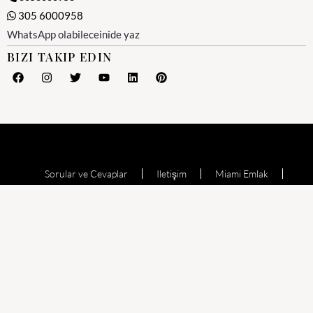
305 6000958
WhatsApp olabileceinide yaz
BIZI TAKIP EDIN
Sorular ve Cevaplar
Iletişim
Miami Emlak
Miami Emlak Ofisi
Yesil Kart (Amerika)
Miami Satılık Evler
Satılık Daire
Echo Aventura
Oceana Bal Harbour
The Waverly at Surfside