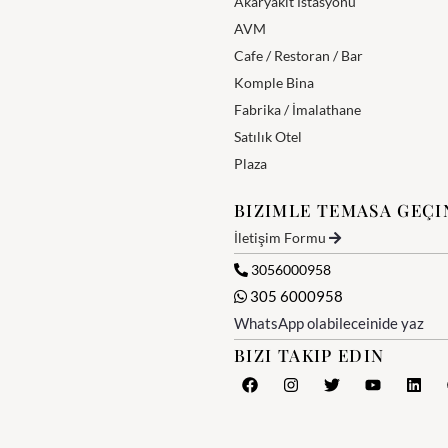
Akaryakıt İstasyonu
AVM
Cafe / Restoran / Bar
Komple Bina
Fabrika / İmalathane
Satılık Otel
Plaza
BIZIMLE TEMASA GEÇI
İletişim Formu
3056000958
305 6000958
WhatsApp olabileceinide yaz
BIZI TAKIP EDIN