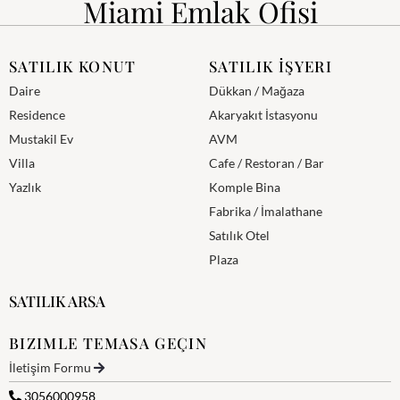
Miami Emlak Ofisi
SATILIK KONUT
SATILIK İŞYERI
Daire
Dükkan / Mağaza
Residence
Akaryakıt İstasyonu
Mustakil Ev
AVM
Villa
Cafe / Restoran / Bar
Yazlık
Komple Bina
Fabrika / İmalathane
Satılık Otel
Plaza
SATILIK ARSA
BIZIMLE TEMASA GEÇIN
İletişim Formu
3056000958