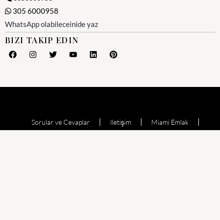
305 6000958
WhatsApp olabileceinide yaz
BIZI TAKIP EDIN
Sorular ve Cevaplar
Iletişim
Miami Emlak
Miami Emlak Ofisi
Yesil Kart (Amerika)
Miami Satılık Evler
Satılık Daire
Echo Aventura
Oceana Bal Harbour
The Waverly at Surfside