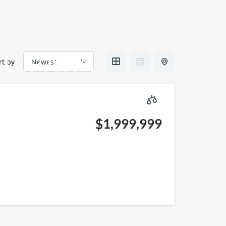
L PARK
rt by
$1,999,999