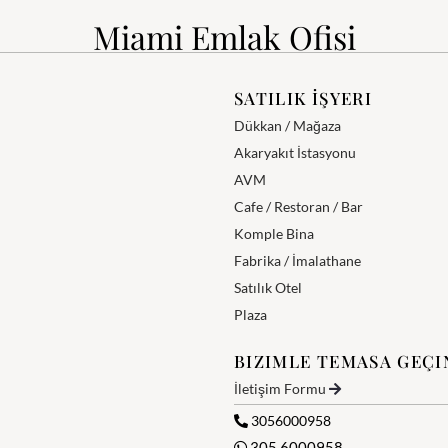
Miami Emlak Ofisi
SATILIK İŞYERI
Dükkan / Mağaza
Akaryakıt İstasyonu
AVM
Cafe / Restoran / Bar
Komple Bina
Fabrika / İmalathane
Satılık Otel
Plaza
BIZIMLE TEMASA GEÇI
İletişim Formu
3056000958
305 6000958