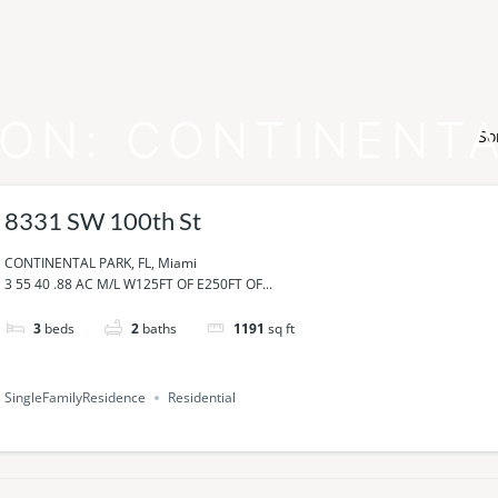
ION:
CONTINENTA
So
8331 SW 100th St
CONTINENTAL PARK, FL, Miami
3 55 40 .88 AC M/L W125FT OF E250FT OF...
3
beds
2
baths
1191
sq ft
SingleFamilyResidence
Residential