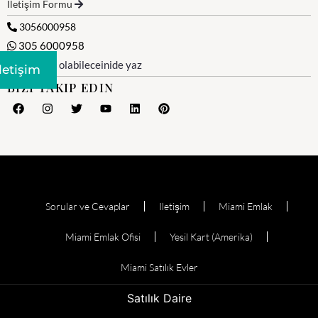
İletişim Formu
3056000958
305 6000958
WhatsApp olabileceinide yaz
Iletişim
BIZI TAKIP EDIN
Sorular ve Cevaplar
Iletişim
Miami Emlak
Miami Emlak Ofisi
Yesil Kart (Amerika)
Miami Satılık Evler
Satılık Daire