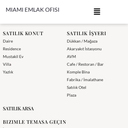
MIAMI EMLAK OFISI
Miami Emlak Ofisi
SATILIK KONUT
SATILIK İŞYERI
Daire
Dükkan / Mağaza
Residence
Akaryakıt İstasyonu
Mustakil Ev
AVM
Villa
Cafe / Restoran / Bar
Yazlık
Komple Bina
Fabrika / İmalathane
Satılık Otel
Plaza
SATILIK ARSA
BIZIMLE TEMASA GEÇIN