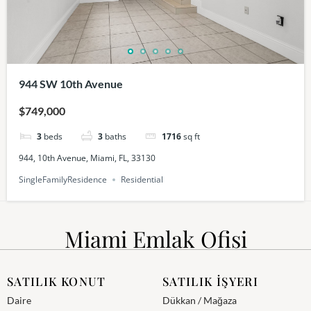
944 SW 10th Avenue
$749,000
3
beds
3
baths
1716
sq ft
944, 10th Avenue, Miami, FL, 33130
SingleFamilyResidence
Residential
Miami Emlak Ofisi
SATILIK KONUT
SATILIK İŞYERI
Daire
Dükkan / Mağaza