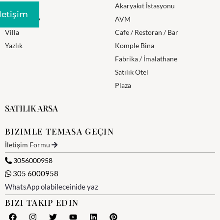
Residence
Akaryakıt İstasyonu
Iletişim
Mustakil Ev
AVM
Villa
Cafe / Restoran / Bar
Yazlık
Komple Bina
Fabrika / İmalathane
Satılık Otel
Plaza
SATILIK ARSA
BIZIMLE TEMASA GEÇIN
İletişim Formu
3056000958
305 6000958
WhatsApp olabileceinide yaz
BIZI TAKIP EDIN