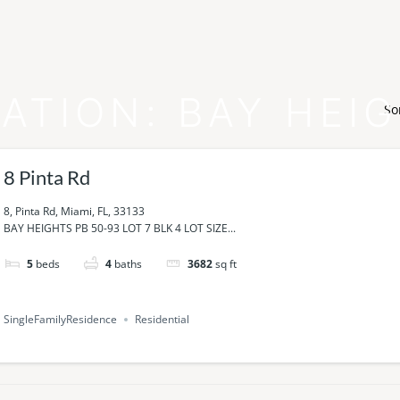
ATION:
BAY HEI
So
8 Pinta Rd
8, Pinta Rd, Miami, FL, 33133
BAY HEIGHTS PB 50-93 LOT 7 BLK 4 LOT SIZE...
5
beds
4
baths
3682
sq ft
SingleFamilyResidence
Residential