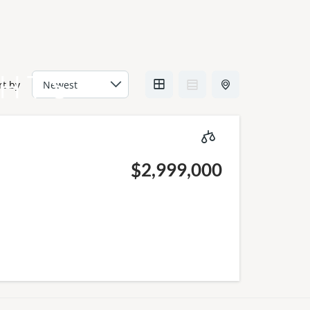
GHTS
rt by
$2,999,000