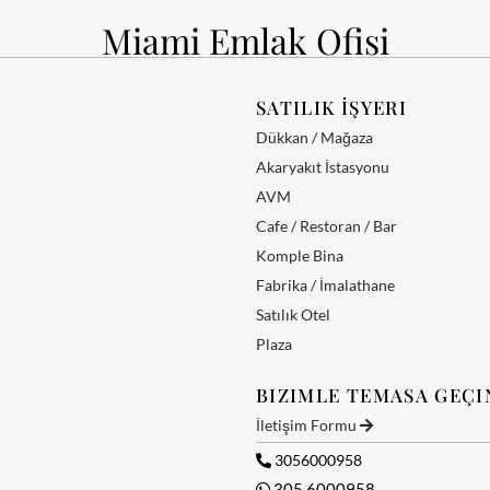
Miami Emlak Ofisi
SATILIK İŞYERI
Dükkan / Mağaza
Akaryakıt İstasyonu
AVM
Cafe / Restoran / Bar
Komple Bina
Fabrika / İmalathane
Satılık Otel
Plaza
BIZIMLE TEMASA GEÇI
İletişim Formu
3056000958
305 6000958