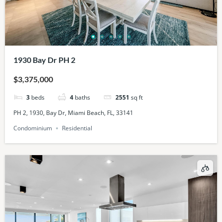
1930 Bay Dr PH 2
$3,375,000
3
beds
4
baths
2551
sq ft
PH 2, 1930, Bay Dr, Miami Beach, FL, 33141
Condominium
Residential