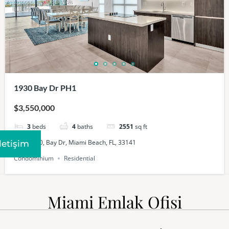
1930 Bay Dr PH1
$3,550,000
3
beds
4
baths
2551
sq ft
PH1, 1930, Bay Dr, Miami Beach, FL, 33141
Iletişim
Condominium
Residential
Miami Emlak Ofisi