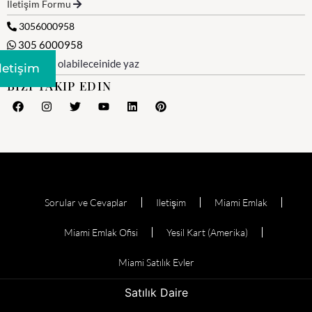
İletişim Formu
3056000958
305 6000958
WhatsApp olabileceinide yaz
Iletişim
BIZI TAKIP EDIN
Sorular ve Cevaplar
Iletişim
Miami Emlak
Miami Emlak Ofisi
Yesil Kart (Amerika)
Miami Satılık Evler
Satılık Daire