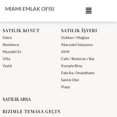
MIAMI EMLAK OFISI
Miami Emlak Ofisi
SATILIK KONUT
SATILIK İŞYERI
Daire
Dükkan / Mağaza
Residence
Akaryakıt İstasyonu
Mustakil Ev
AVM
Villa
Cafe / Restoran / Bar
Yazlık
Komple Bina
Fabrika / İmalathane
Satılık Otel
Plaza
SATILIK ARSA
BIZIMLE TEMASA GEÇIN