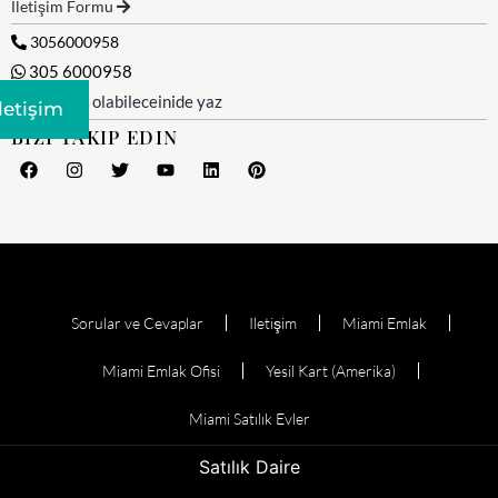
İletişim Formu
3056000958
305 6000958
WhatsApp olabileceinide yaz
Iletişim
BIZI TAKIP EDIN
Sorular ve Cevaplar
Iletişim
Miami Emlak
Miami Emlak Ofisi
Yesil Kart (Amerika)
Miami Satılık Evler
Satılık Daire