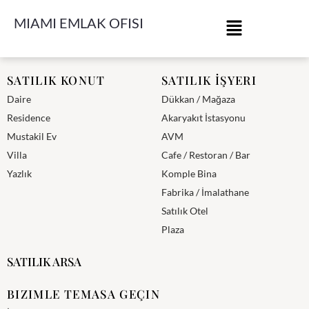
MIAMI EMLAK OFISI
Miami Emlak Ofisi
SATILIK KONUT
SATILIK İŞYERI
Daire
Dükkan / Mağaza
Residence
Akaryakıt İstasyonu
Mustakil Ev
AVM
Villa
Cafe / Restoran / Bar
Yazlık
Komple Bina
Fabrika / İmalathane
Satılık Otel
Plaza
SATILIK ARSA
BIZIMLE TEMASA GEÇIN