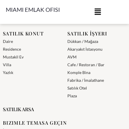
MIAMI EMLAK OFISI
Miami Emlak Ofisi
SATILIK KONUT
SATILIK İŞYERI
Daire
Dükkan / Mağaza
Residence
Akaryakıt İstasyonu
Mustakil Ev
AVM
Villa
Cafe / Restoran / Bar
Yazlık
Komple Bina
Fabrika / İmalathane
Satılık Otel
Plaza
SATILIK ARSA
BIZIMLE TEMASA GEÇIN