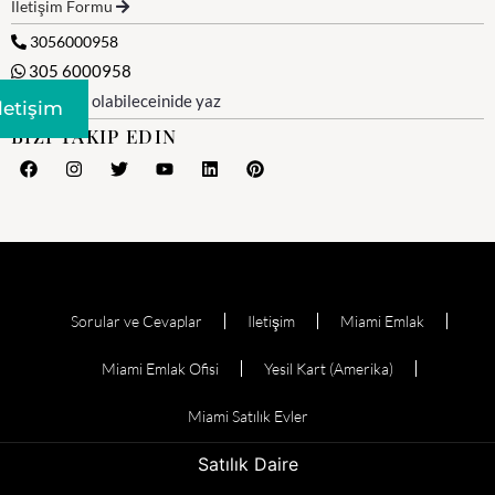
İletişim Formu
3056000958
305 6000958
WhatsApp olabileceinide yaz
Iletişim
BIZI TAKIP EDIN
Sorular ve Cevaplar
Iletişim
Miami Emlak
Miami Emlak Ofisi
Yesil Kart (Amerika)
Miami Satılık Evler
Satılık Daire