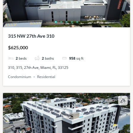
315 NW 27th Ave 310
$625,000
2
beds
2
baths
958
sq ft
310, 315, 27th Ave, Miami, FL, 33125
Condominium
Residential