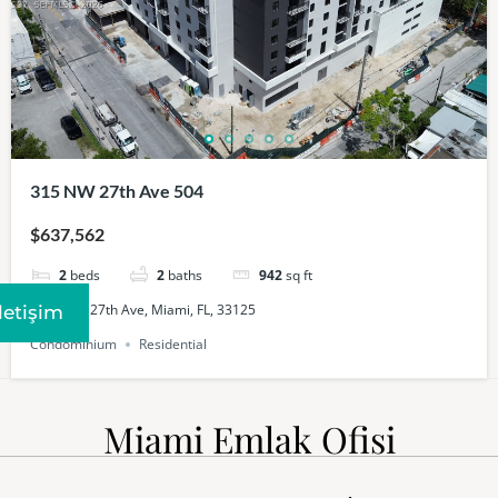
315 NW 27th Ave 504
$637,562
2
beds
2
baths
942
sq ft
504, 315, 27th Ave, Miami, FL, 33125
Iletişim
Condominium
Residential
Miami Emlak Ofisi