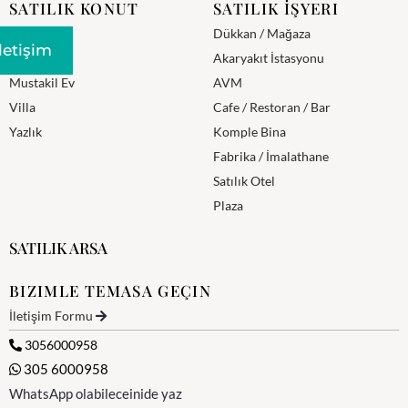
SATILIK KONUT
SATILIK İŞYERI
Daire
Dükkan / Mağaza
Iletişim
Residence
Akaryakıt İstasyonu
Mustakil Ev
AVM
Villa
Cafe / Restoran / Bar
Yazlık
Komple Bina
Fabrika / İmalathane
Satılık Otel
Plaza
SATILIK ARSA
BIZIMLE TEMASA GEÇIN
İletişim Formu
3056000958
305 6000958
WhatsApp olabileceinide yaz