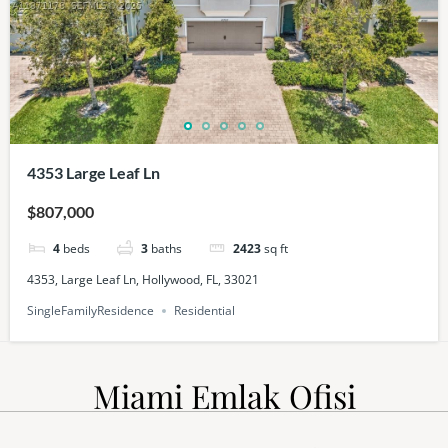
4353 Large Leaf Ln
$807,000
4
beds
3
baths
2423
sq ft
4353, Large Leaf Ln, Hollywood, FL, 33021
SingleFamilyResidence
Residential
Miami Emlak Ofisi