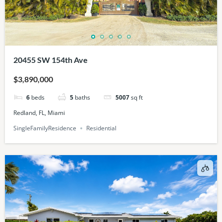
20455 SW 154th Ave
$3,890,000
6
beds
5
baths
5007
sq ft
Redland, FL, Miami
SingleFamilyResidence
Residential