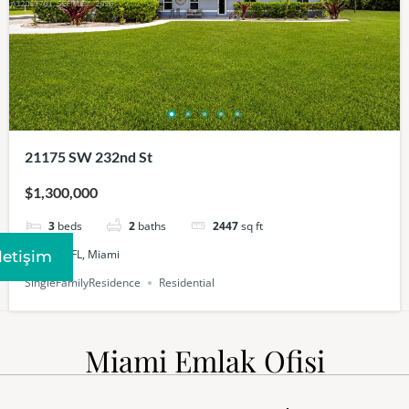
21175 SW 232nd St
$1,300,000
3
beds
2
baths
2447
sq ft
Redland, FL, Miami
Iletişim
SingleFamilyResidence
Residential
Miami Emlak Ofisi