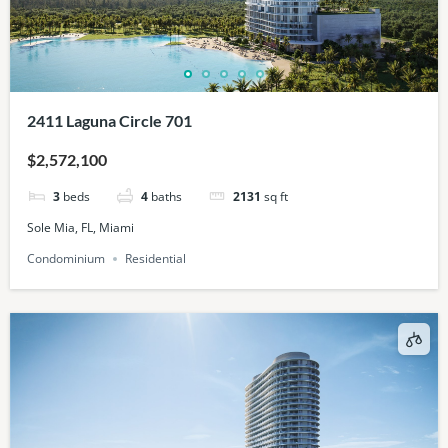
2411 Laguna Circle 701
$2,572,100
3
beds
4
baths
2131
sq ft
Sole Mia, FL, Miami
Condominium
Residential