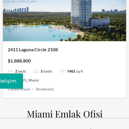
2411 Laguna Circle 2108
$1,888,800
2
beds
3
baths
1462
sq ft
Sole Mia, FL, Miami
Iletişim
Condominium
Residential
Miami Emlak Ofisi