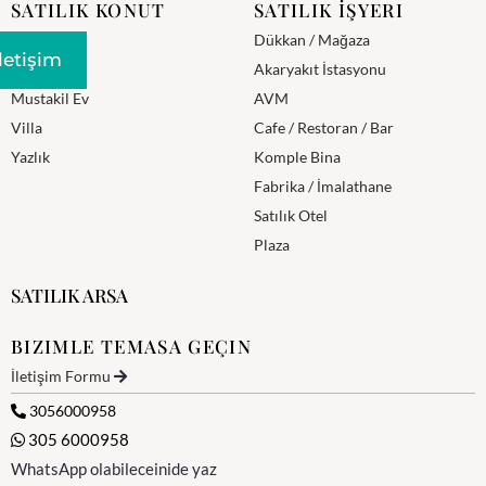
SATILIK KONUT
SATILIK İŞYERI
Daire
Dükkan / Mağaza
Iletişim
Residence
Akaryakıt İstasyonu
Mustakil Ev
AVM
Villa
Cafe / Restoran / Bar
Yazlık
Komple Bina
Fabrika / İmalathane
Satılık Otel
Plaza
SATILIK ARSA
BIZIMLE TEMASA GEÇIN
İletişim Formu
3056000958
305 6000958
WhatsApp olabileceinide yaz