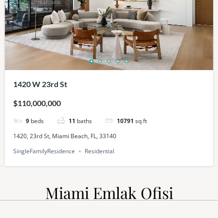
1420 W 23rd St
$110,000,000
9
beds
11
baths
10791
sq ft
1420, 23rd St, Miami Beach, FL, 33140
SingleFamilyResidence
Residential
Miami Emlak Ofisi