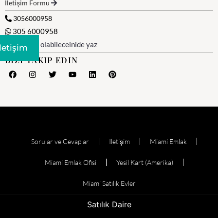
İletişim Formu
3056000958
305 6000958
WhatsApp olabileceinide yaz
Iletişim
BIZI TAKIP EDIN
Sorular ve Cevaplar
Iletişim
Miami Emlak
Miami Emlak Ofisi
Yesil Kart (Amerika)
Miami Satılık Evler
Satılık Daire