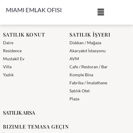
MIAMI EMLAK OFISI
Miami Emlak Ofisi
SATILIK KONUT
SATILIK İŞYERI
Daire
Dükkan / Mağaza
Residence
Akaryakıt İstasyonu
Mustakil Ev
AVM
Villa
Cafe / Restoran / Bar
Yazlık
Komple Bina
Fabrika / İmalathane
Satılık Otel
Plaza
SATILIK ARSA
BIZIMLE TEMASA GEÇIN