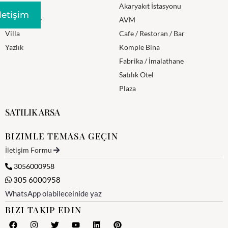
Residence
Akaryakıt İstasyonu
Iletişim
Mustakil Ev
AVM
Villa
Cafe / Restoran / Bar
Yazlık
Komple Bina
Fabrika / İmalathane
Satılık Otel
Plaza
SATILIK ARSA
BIZIMLE TEMASA GEÇIN
İletişim Formu
3056000958
305 6000958
WhatsApp olabileceinide yaz
BIZI TAKIP EDIN