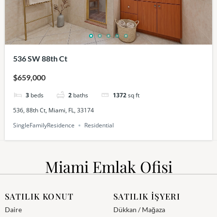
536 SW 88th Ct
$659,000
3
beds
2
baths
1372
sq ft
536, 88th Ct, Miami, FL, 33174
SingleFamilyResidence
Residential
Miami Emlak Ofisi
SATILIK KONUT
SATILIK İŞYERI
Daire
Dükkan / Mağaza