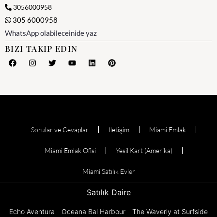
3056000958
305 6000958
WhatsApp olabileceinide yaz
BIZI TAKIP EDIN
Sorular ve Cevaplar
Iletişim
Miami Emlak
Miami Emlak Ofisi
Yesil Kart (Amerika)
Miami Satılık Evler
Satılık Daire
Echo Aventura
Oceana Bal Harbour
The Waverly at Surfside