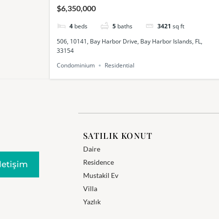
$6,350,000
4
beds
5
baths
3421
sq ft
506, 10141, Bay Harbor Drive, Bay Harbor Islands, FL,
33154
Condominium
Residential
SATILIK KONUT
Daire
Residence
Iletişim
Mustakil Ev
Villa
Yazlık