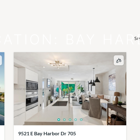
CATION:
BAY HAR
So
9521 E Bay Harbor Dr 705