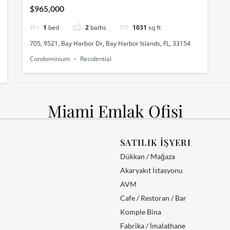
$965,000
1
bed
2
baths
1031
sq ft
705, 9521, Bay Harbor Dr, Bay Harbor Islands, FL, 33154
Condominium
Residential
Miami Emlak Ofisi
SATILIK İŞYERI
Dükkan / Mağaza
Akaryakıt İstasyonu
AVM
Cafe / Restoran / Bar
Komple Bina
Fabrika / İmalathane