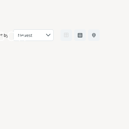
BOR
rt by