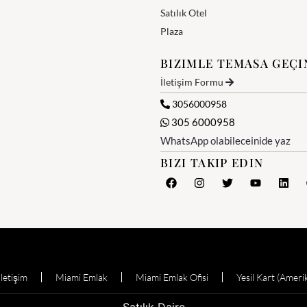
Satılık Otel
Plaza
BIZIMLE TEMASA GEÇI
İletişim Formu
3056000958
305 6000958
WhatsApp olabileceinide yaz
BIZI TAKIP EDIN
Iletişim
Miami Emlak
Miami Emlak Ofisi
Yesil Kart (Ameri
Satılık Daire