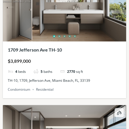
1709 Jefferson Ave TH-10
$3,899,000
4
beds
5
baths
2770
sq ft
TH-10, 1709, Jefferson Ave, Miami Beach, FL, 33139
Condominium
Residential