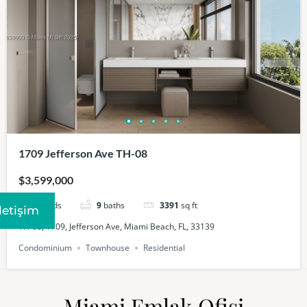
1709 Jefferson Ave TH-08
$3,599,000
4
beds
9
baths
3391
sq ft
Iletişim
TH-08, 1709, Jefferson Ave, Miami Beach, FL, 33139
Condominium
Townhouse
Residential
Miami Emlak Ofisi