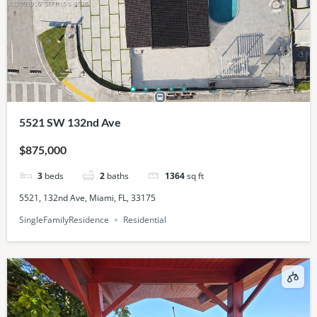
5521 SW 132nd Ave
$875,000
3
beds
2
baths
1364
sq ft
5521, 132nd Ave, Miami, FL, 33175
SingleFamilyResidence
Residential