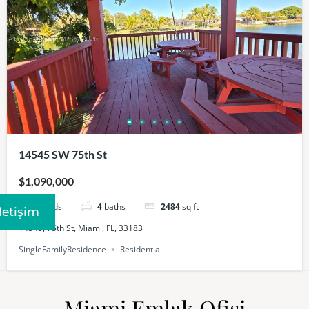
14545 SW 75th St
$1,090,000
4
beds
4
baths
2484
sq ft
Iletişim
14545, 75th St, Miami, FL, 33183
SingleFamilyResidence
Residential
Miami Emlak Ofisi