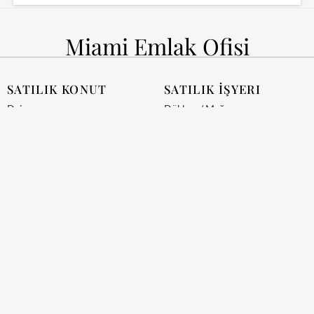
Miami Emlak Ofisi
SATILIK KONUT
SATILIK İŞYERI
Daire
Dükkan / Mağaza
Residence
Akaryakıt İstasyonu
Mustakil Ev
AVM
Villa
Cafe / Restoran / Bar
Yazlık
Komple Bina
Fabrika / İmalathane
Satılık Otel
Plaza
SATILIK ARSA
BIZIMLE TEMASA GEÇIN