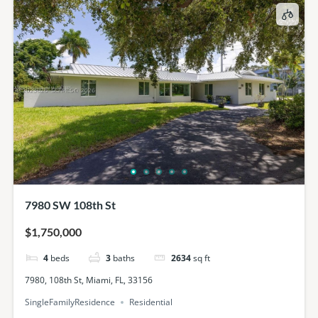
7980 SW 108th St
$1,750,000
4
beds
3
baths
2634
sq ft
7980, 108th St, Miami, FL, 33156
SingleFamilyResidence
Residential