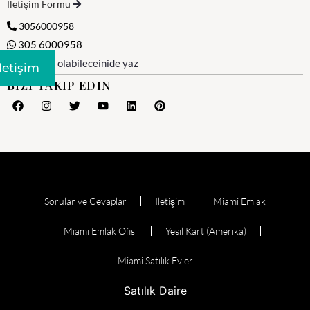
İletişim Formu
3056000958
305 6000958
WhatsApp olabileceinide yaz
Iletişim
BIZI TAKIP EDIN
Sorular ve Cevaplar
Iletişim
Miami Emlak
Miami Emlak Ofisi
Yesil Kart (Amerika)
Miami Satılık Evler
Satılık Daire