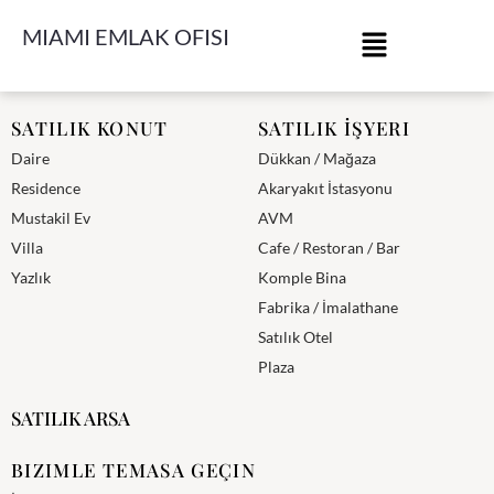
MIAMI EMLAK OFISI
Miami Emlak Ofisi
SATILIK KONUT
SATILIK İŞYERI
Daire
Dükkan / Mağaza
Residence
Akaryakıt İstasyonu
Mustakil Ev
AVM
Villa
Cafe / Restoran / Bar
Yazlık
Komple Bina
Fabrika / İmalathane
Satılık Otel
Plaza
SATILIK ARSA
BIZIMLE TEMASA GEÇIN