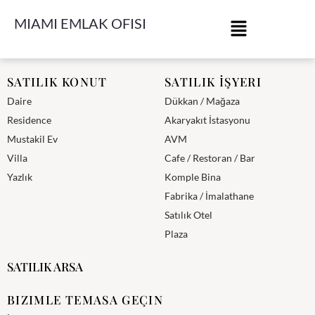
MIAMI EMLAK OFISI
Miami Emlak Ofisi
SATILIK KONUT
SATILIK İŞYERI
Daire
Dükkan / Mağaza
Residence
Akaryakıt İstasyonu
Mustakil Ev
AVM
Villa
Cafe / Restoran / Bar
Yazlık
Komple Bina
Fabrika / İmalathane
Satılık Otel
Plaza
SATILIK ARSA
BIZIMLE TEMASA GEÇIN