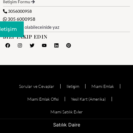
İletişim Formu
3056000958
305 6000958
WhatsApp olabileceinide yaz
Iletişim
BIZI TAKIP EDIN
Sorular ve Cevaplar
Iletişim
Miami Emlak
Miami Emlak Ofisi
Yesil Kart (Amerika)
Miami Satılık Evler
Satılık Daire