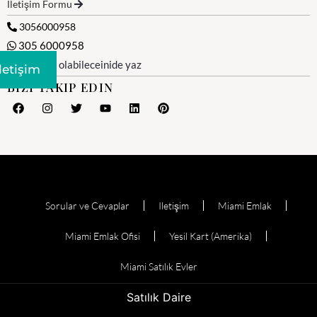
İletişim Formu
3056000958
305 6000958
WhatsApp olabileceinide yaz
Iletişim
BIZI TAKIP EDIN
Sorular ve Cevaplar
Iletişim
Miami Emlak
Miami Emlak Ofisi
Yesil Kart (Amerika)
Miami Satılık Evler
Satılık Daire