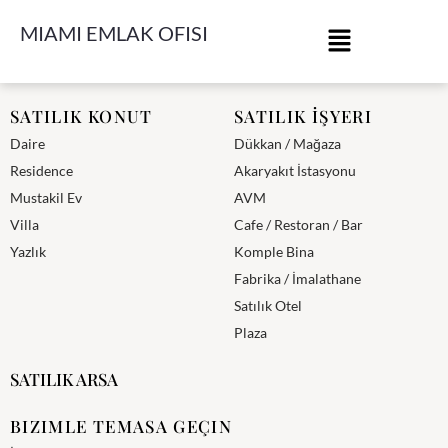
MIAMI EMLAK OFISI
Miami Emlak Ofisi
SATILIK KONUT
SATILIK İŞYERI
Daire
Dükkan / Mağaza
Residence
Akaryakıt İstasyonu
Mustakil Ev
AVM
Villa
Cafe / Restoran / Bar
Yazlık
Komple Bina
Fabrika / İmalathane
Satılık Otel
Plaza
SATILIK ARSA
BIZIMLE TEMASA GEÇIN