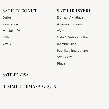
SATILIK KONUT
SATILIK İŞYERI
Daire
Dükkan / Mağaza
Residence
Akaryakıt İstasyonu
Mustakil Ev
AVM
Villa
Cafe / Restoran / Bar
Yazlık
Komple Bina
Fabrika / İmalathane
Satılık Otel
Plaza
SATILIK ARSA
BIZIMLE TEMASA GEÇIN
İletişim Formu
3056000958
305 6000958