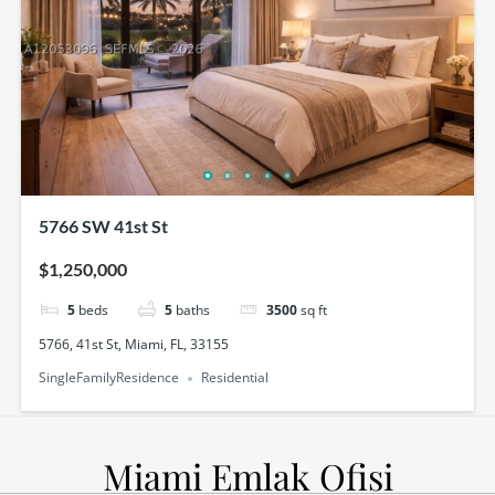
5766 SW 41st St
$1,250,000
5
beds
5
baths
3500
sq ft
5766, 41st St, Miami, FL, 33155
SingleFamilyResidence
Residential
Miami Emlak Ofisi