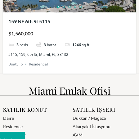
159 NE 6th St 5115
$1,560,000
3
beds
3
baths
1246
sq ft
5115, 159, 6th St, Miami, FL, 33132
BoatSlip
Residential
Miami Emlak Ofisi
SATILIK KONUT
SATILIK İŞYERI
Daire
Dükkan / Mağaza
Residence
Akaryakıt İstasyonu
Mustakil Ev
AVM