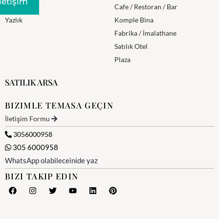
Iletişim
Villa
Cafe / Restoran / Bar
Yazlık
Komple Bina
Fabrika / İmalathane
Satılık Otel
Plaza
SATILIK ARSA
BIZIMLE TEMASA GEÇIN
İletişim Formu
3056000958
305 6000958
WhatsApp olabileceinide yaz
BIZI TAKIP EDIN