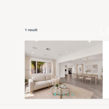
L
1 result