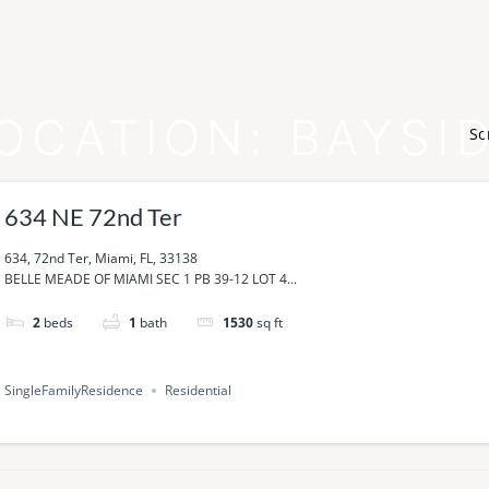
OCATION:
BAYSI
So
634 NE 72nd Ter
634, 72nd Ter, Miami, FL, 33138
BELLE MEADE OF MIAMI SEC 1 PB 39-12 LOT 4...
2
beds
1
bath
1530
sq ft
SingleFamilyResidence
Residential