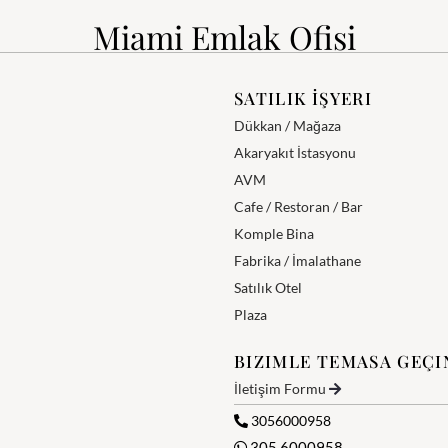
Miami Emlak Ofisi
SATILIK İŞYERI
Dükkan / Mağaza
Akaryakıt İstasyonu
AVM
Cafe / Restoran / Bar
Komple Bina
Fabrika / İmalathane
Satılık Otel
Plaza
BIZIMLE TEMASA GEÇI
İletişim Formu
3056000958
305 6000958