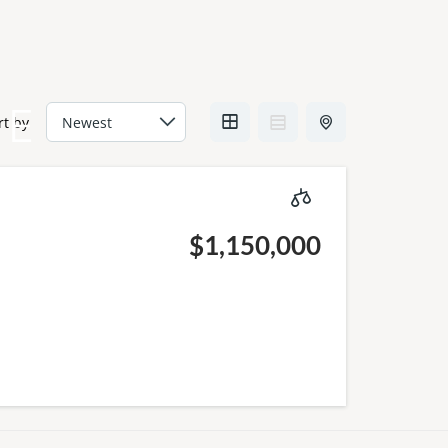
DE
rt by
$1,150,000