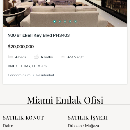
900 Brickell Key Blvd PH3403
$20,000,000
4
beds
6
baths
4515
sq ft
BRICKELL BAY, FL, Miami
Condominium
Residential
Miami Emlak Ofisi
SATILIK KONUT
SATILIK İŞYERI
Daire
Dükkan / Mağaza